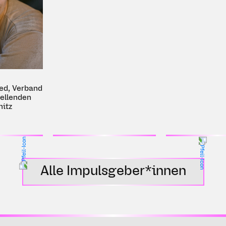
erband
den
Alle Impulsgeber*innen